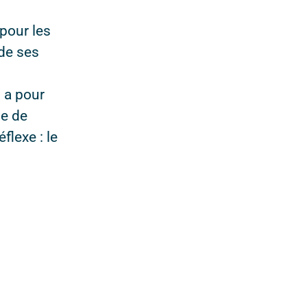
pour les
 de ses
 a pour
de de
lexe : le