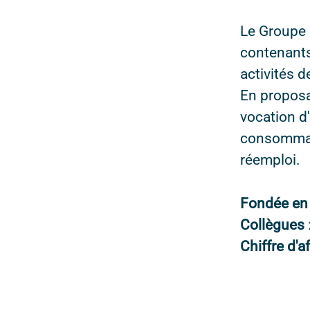
Le Groupe 
contenants
activités 
En proposa
vocation d
consommati
réemploi.
Fondée e
Collègues
Chiffre d'a