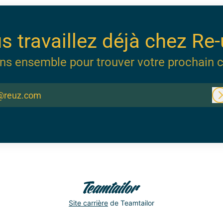
s travaillez déjà chez Re-
ns ensemble pour trouver votre prochain c
@reuz.com
Site carrière
de Teamtailor