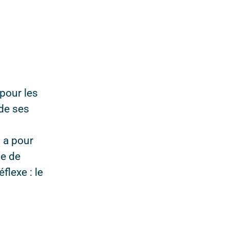
pour les
 de ses
 a pour
de de
lexe : le