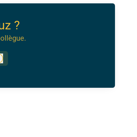
uz ?
ollègue.
Connexion