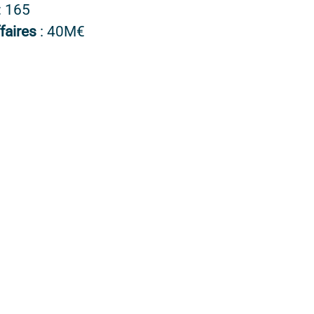
: 165
ffaires
: 40M€