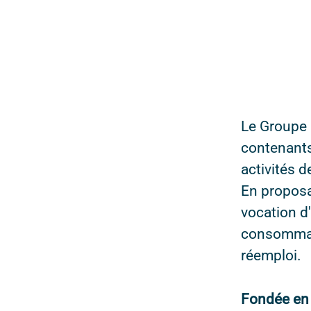
Le Groupe 
contenants
activités 
En proposa
vocation d
consommati
réemploi.
Fondée e