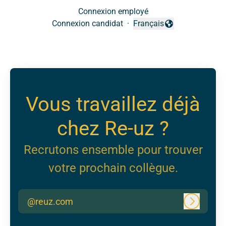
Connexion employé
Connexion candidat
·
Français
Changer la langue
Vous travaillez déjà
chez Re-uz ?
Recrutons ensemble pour trouver
votre prochain collègue.
@reuz.com
Connexi