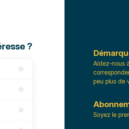
éresse ?
Démarqu
Aidez-nous à 
corresponden
peu plus de 
Abonneme
Soyez le pre